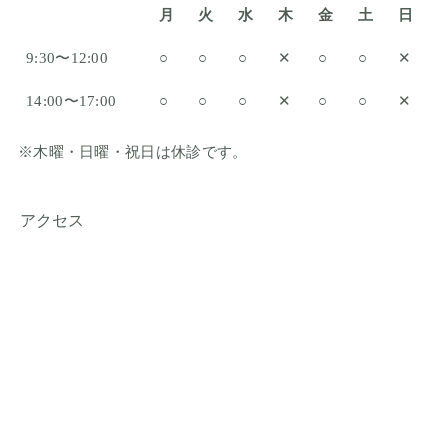
月
火
水
木
金
土
日
9:30〜12:00
○
○
○
✕
○
○
✕
14:00〜17:00
○
○
○
✕
○
○
✕
※木曜・日曜・祝日は休診です。
アクセス